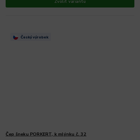
Zvolit variantu
Český výrobek
Čep šneku PORKERT, k mlýnku č. 32