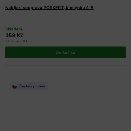
Nabíjecí souprava PORKERT, k mlýnku č. 5
Skladem
159 Kč
131 Kč bez DPH
Do košíku
Český výrobek