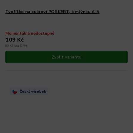
Tvořítko na cukroví PORKERT, k mlýnku č. 5
Momentálně nedostupné
109 Kč
90 Kč bez DPH
Zvolit variantu
Český výrobek