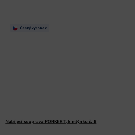
Český výrobek
Nabíjecí souprava PORKERT, k mlýnku č. 8