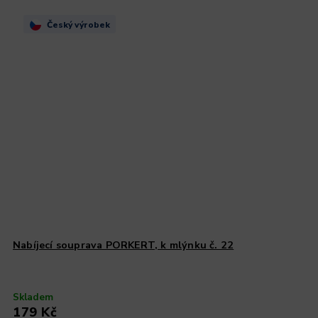
Český výrobek
Nabíjecí souprava PORKERT, k mlýnku č. 22
Skladem
179 Kč