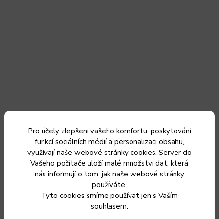
Pro účely zlepšení vašeho komfortu, poskytování
Nabíjecí souprava PORKERT, k mlýnku č. 32
funkcí sociálních médií a personalizaci obsahu,
využívají naše webové stránky cookies. Server do
Vašeho počítače uloží malé množství dat, která
nás informují o tom, jak naše webové stránky
Momentálně nedostupné
používáte.
179 Kč
Tyto cookies smíme používat jen s Vaším
148 Kč bez DPH
souhlasem.
Zvolit variantu