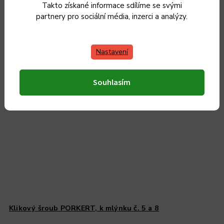
Takto získané informace sdílíme se svými
partnery pro sociální média, inzerci a analýzy.
Nastavení
Český výrobek
Souhlasím
Klikový šroub PORKERT, k mlýnku č. 5 a 8