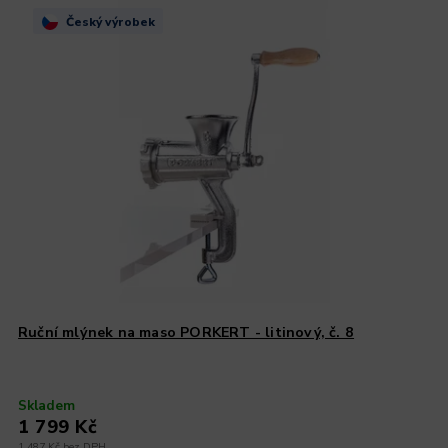
Český výrobek
Ruční mlýnek na maso PORKERT - litinový, č. 8
Skladem
1 799 Kč
1 487 Kč bez DPH