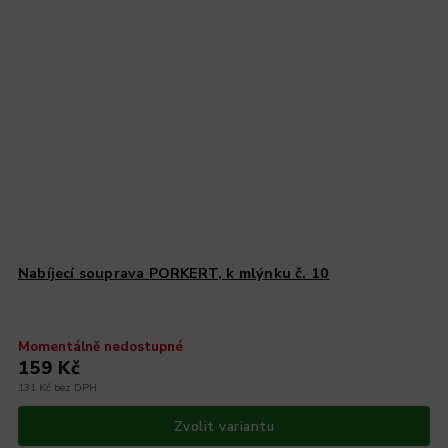
Nabíjecí souprava PORKERT, k mlýnku č. 10
Momentálně nedostupné
159 Kč
131 Kč bez DPH
Zvolit variantu