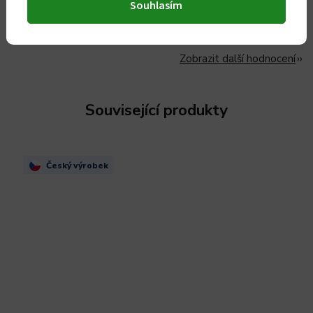
Souhlasím
Děkuji za přístup k vyřízení reklamace, za kterou obchod
ani nemohl.
Zobrazit další hodnocení
Související produkty
Český výrobek