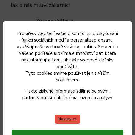
Zuzana Králova
ZK
Pro účely zlepšení vašeho komfortu, poskytování
7.8.2026
funkcí sociálních médií a personalizaci obsahu,
Ilona Trojková
využívají naše webové stránky cookies. Server do
IT
Vašeho počítače uloží malé množství dat, která
nás informují o tom, jak naše webové stránky
26.7.2026
používáte.
5
Tyto cookies smíme používat jen s Vaším
souhlasem.
Lenka Skopalikova
LS
Takto získané informace sdílíme se svými
18.7.2026
partnery pro sociální média, inzerci a analýzy.
Silvie Hanulíková
SH
Nastavení
9.7.2026
Hrnce přišly s malým poškozením u poklic, po nahlášení
problému nám byly hned po příslibu zaslány nové poklice.