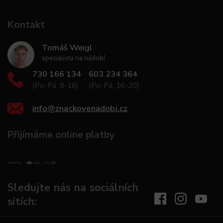
Kontakt
Tomáš Weigl
specialista na nádobí
730 166 134
603 234 364
(Po-Pá, 8-16)
(Po-Pá, 16-20)
info
@
znackovenadobi.cz
Přijímáme online platby
Sledujte nás na sociálních
sítích: