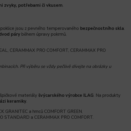
mi zvyky, potřebami či vkusem
.
é poklice jsou z pevného temperovaného
bezpečnostního skla
.
dvod páry
během úpravy pokrmů.
EAL,
CERAMMAX PRO COMFORT,
CERAMMAX PRO
binacích. Při výběru se vždy pečlivě dívejte na obrázky u
špičkové materiály
švýcarského výrobce ILAG
. Na produkty
ázi keramiky
.
K GRANITEC a hrnců
COMFORT GREEN.
RO STANDARD
a
CERAMMAX PRO COMFORT.