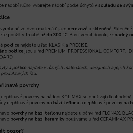
e nádobí ručně, vybírejte nádobí podle úchytů
v souladu se svý
klice
u vyrobené ze dvou materiálů jako
nerezové
a
skleněné
. Skleněn
ete použít v troubě
až do 300 °C
. Parní ventil dovoluje
snadný o
é poklice
najdete u řad
KLASIK
a
PRECISE.
ěné poklice
jsou u řad
PREMIUM,
PROFESSIONAL,
COMFORT,
ID
DARD
yty a poklice najdete v různých materiálech, designech a jejich kom
 produktových řad.
přilnavé povrchy
 nepřilnavé povrchy na nádobí KOLIMAX se používají dlouhodobě 
vány nepřilnavé povrchy
na bázi teflonu
a nepřilnavé povrchy
na b
lnavé
povrchy na bázi teflonu
najdete u pánví řad
FLONAX,
BLAC
lnavé
povrchy na bázi keramiky
používáme u řad
CERAMMAX P
dát pozor?