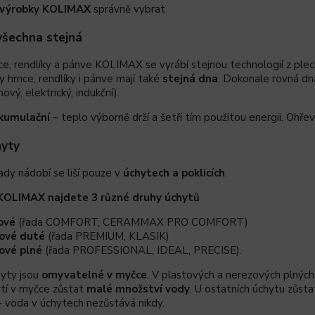
výrobky KOLIMAX
správně vybrat
všechna stejná
e, rendlíky a pánve
KOLIMAX
se
vyrábí stejnou technologií z plec
hrnce, rendlíky i pánve mají také
stejná dna
. Dokonale rovná dn
nový, elektrický, indukční).
kumulační
– teplo výborně drží a šetří tím použitou energii. Oh
hyty
ady nádobí se liší pouze v
úchytech a poklicích
.
KOLIMAX najdete 3 různé druhy úchytů
ové
(řada
COMFORT,
CERAMMAX PRO COMFORT)
ové duté
(řada
PREMIUM,
KLASIK)
ové plné
(řada
PROFESSIONAL,
IDEAL,
PRECISE).
yty jsou
omyvatelné v myčce
. V plastových a nerezových plnýc
í v myčce zůstat
malé množství vody
. U ostatních úchytu zůst
– voda v úchytech nezůstává nikdy.