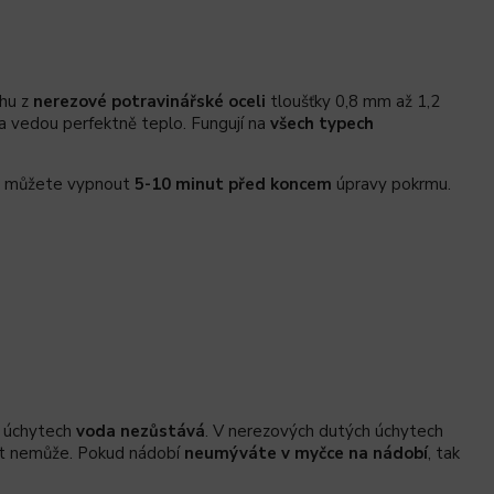
hu z
nerezové potravinářské oceli
tloušťky 0,8 mm až 1,2
a vedou perfektně teplo. Fungují na
všech typech
řev můžete vypnout
5-10 minut před koncem
úpravy pokrmu.
h úchytech
voda nezůstává
. V nerezových dutých úchytech
at nemůže. Pokud nádobí
neumýváte v myčce na nádobí
, tak