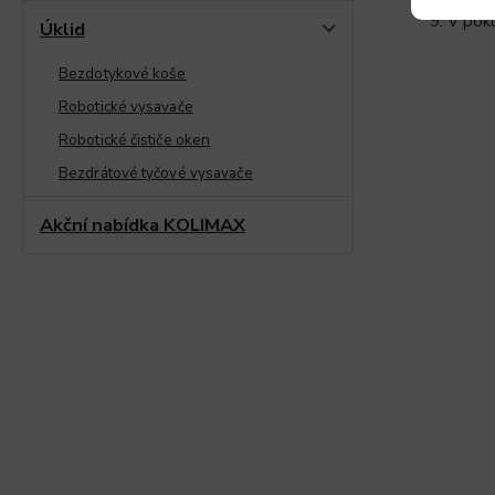
V pokl
Úklid
Bezdotykové koše
Robotické vysavače
Robotické čističe oken
Bezdrátové tyčové vysavače
Akční nabídka KOLIMAX