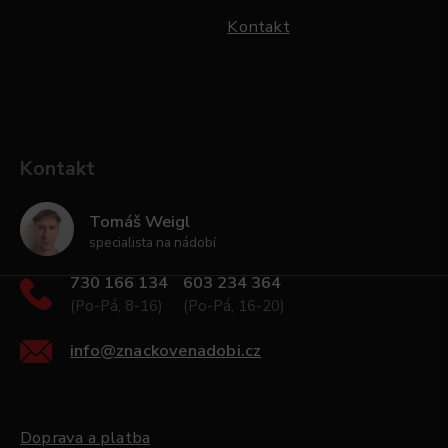
Kontakt
Kontakt
Tomáš Weigl
specialista na nádobí
730 166 134
603 234 364
(Po-Pá, 8-16)
(Po-Pá, 16-20)
info
@
znackovenadobi.cz
Doprava a platba