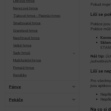
Litinové hrnce
Pokud myjet
Nerezové hrnce
Liší se po
Tlakové hrnce - Papinův hrnec
Smaltované hrnce
Poklice jso
Poklice můž
Granitové hrnce
Kovov
Nepřilnavé hrnce
Sklen
Velké hrnce
STAN
Sady hrnců
Náš tip:
Úch
Multifunkční hrnce
jednotlivých
Pomalé hrnce
Liší se ne
Rendlíky
Pro všechny
jsou apliko
Pánve
Nepři
Pekáče
Nepři
Na co si 