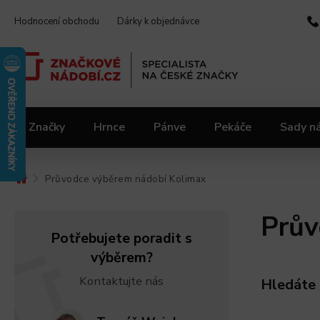
Hodnocení obchodu
Dárky k objednávce
Značky
Hrnce
Pánve
Pekáče
Sady n
Video kuchařka
Slevy 2.jakost
Materiály
Průvodce výběrem nádobí Kolimax
/
Prův
Potřebujete poradit s
výběrem?
Kontaktujte nás
Hledáte 