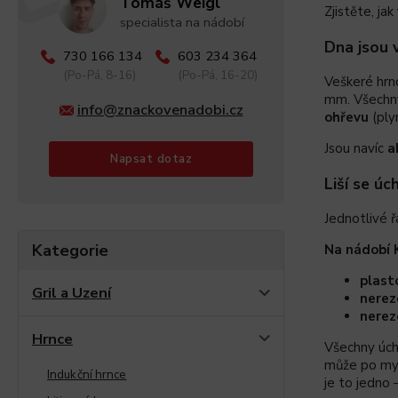
Tomáš Weigl
Zjistěte, jak
specialista na nádobí
Dna jsou 
730 166 134
603 234 364
(Po-Pá, 8-16)
(Po-Pá, 16-20)
Veškeré hrnc
mm. Všechny 
info@znackovenadobi.cz
ohřevu
(ply
Jsou navíc
a
Napsat dotaz
Liší se úc
Jednotlivé ř
Kategorie
Na nádobí 
plast
Gril a Uzení
nerez
nerez
Hrnce
Všechny úch
může po myt
Indukční hrnce
je to jedno 