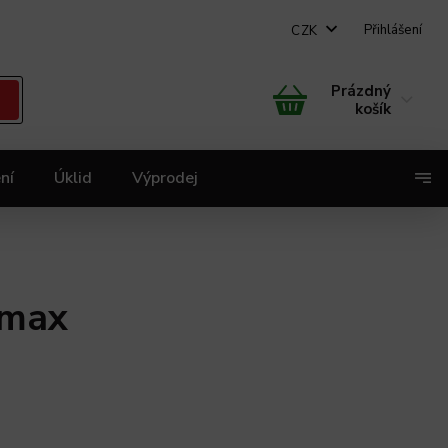
Přihlášení
CZK
Prázdný
košík
ní
Úklid
Výprodej
X
imax