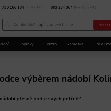
730 166 134
(Po-Pá, 8-16)
603 234 364
(Po-Pá, 16-20)
Hledat
ádobí
Doplňky
Elektro
Remoska
Gril a Uze
Dárky
Black Friday 2025
Akční nabídka KOLIMA
odce výběrem nádobí Kol
nádobí přesně podle svých potřeb?