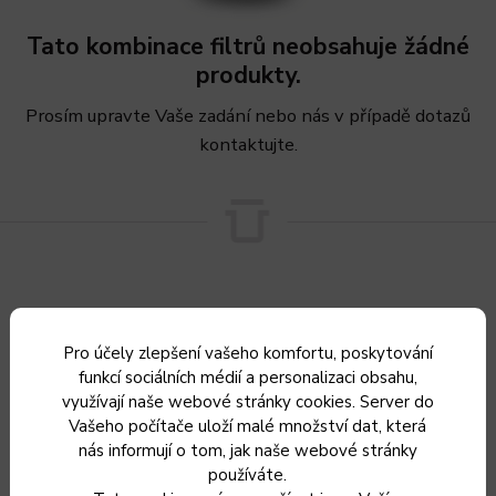
Tato kombinace filtrů neobsahuje žádné
produkty.
Prosím upravte Vaše zadání nebo nás v případě dotazů
kontaktujte.
Pro účely zlepšení vašeho komfortu, poskytování
funkcí sociálních médií a personalizaci obsahu,
Sleva 5 %
za registraci
využívají naše webové stránky cookies. Server do
Vašeho počítače uloží malé množství dat, která
nás informují o tom, jak naše webové stránky
používáte.