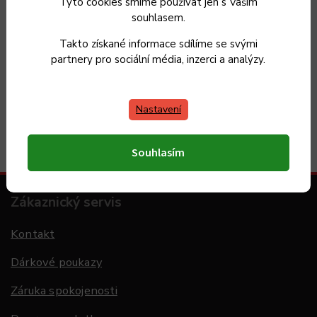
Tyto cookies smíme používat jen s Vaším
Vrácení zboží
do 30 dnů
souhlasem.
Takto získané informace sdílíme se svými
partnery pro sociální média, inzerci a analýzy.
Máme 20 let zkušeností s výrobou nádobí a vybíráme
pro
Vás jen ověřené produkty
Nastavení
Souhlasím
Zákaznický servis
Kontakt
Dárkové poukazy
Záruka spokojenosti