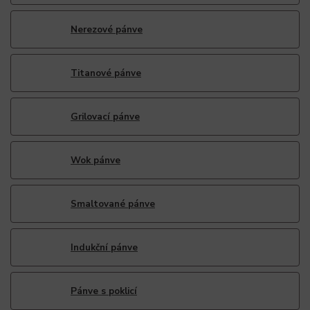
Nerezové pánve
Titanové pánve
Grilovací pánve
Wok pánve
Smaltované pánve
Indukční pánve
Pánve s poklicí