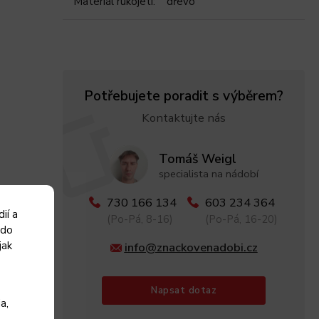
Materiál rukojeti
:
dřevo
Potřebujete poradit s výběrem?
Kontaktujte nás
Tomáš Weigl
specialista na nádobí
730 166 134
603 234 364
ií a
(Po-Pá, 8-16)
(Po-Pá, 16-20)
 do
jak
info@znackovenadobi.cz
Napsat dotaz
a,