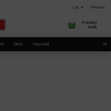
Přihlášení
CZK
Prázdný
košík
ní
Úklid
Výprodej
X