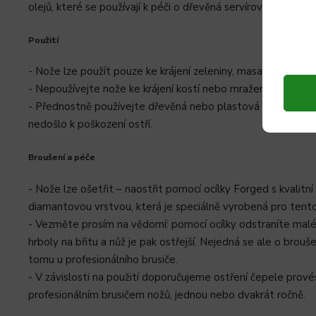
olejů, které se používají k péči o dřevěná servírovací a krájec
Použití
- Nože lze použít pouze ke krájení zeleniny, masa, ryb a chle
- Nepoužívejte nože ke krájení kostí nebo mražených potrav
- Přednostně používejte dřevěná nebo plastová krájecí prký
nedošlo k poškození ostří.
Broušení a péče
- Nože lze ošetřit – naostřit pomocí ocílky Forged s kvalitn
diamantovou vrstvou, která je speciálně vyrobená pro tento
- Vezměte prosím na vědomí: pomocí ocílky odstraníte malé
hrboly na břitu a nůž je pak ostřejší. Nejedná se ale o broušen
tomu u profesionálního brusiče.
- V závislosti na použití doporučujeme ostření čepele prové
profesionálním brusičem nožů, jednou nebo dvakrát ročně.