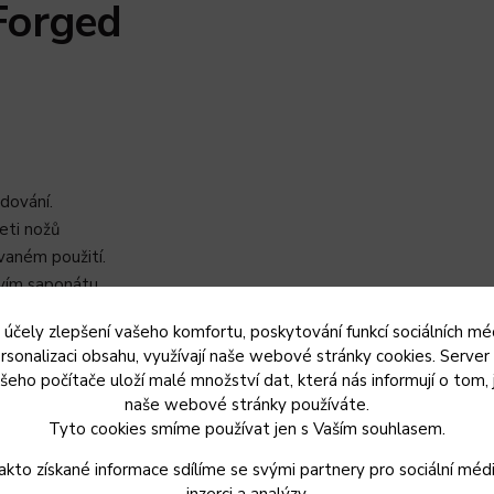
Forged
dování.
eti nožů
vaném použití.
vím saponátu.
 účely zlepšení vašeho komfortu, poskytování funkcí sociálních méd
kud nůž zůstane
rsonalizaci obsahu, využívají naše webové stránky cookies. Server
ohou se objevit
šeho počítače uloží malé množství dat, která nás informují o tom, 
naše webové stránky používáte.
řít olivovým
Tyto cookies smíme používat jen s Vaším souhlasem.
akto získané informace sdílíme se svými partnery pro sociální médi
uje se typ