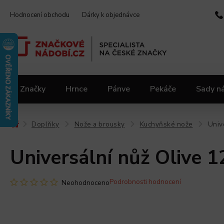
Hodnocení obchodu
Dárky k objednávce
Značky
Hrnce
Pánve
Pekáče
Sady n
Video kuchařka
Slevy 2.jakost
Materiály
Doplňky
Nože a brousky
Kuchyňské nože
Univ
/
/
/
/
Universální nůž Olive 
Podrobnosti hodnocení
Neohodnoceno