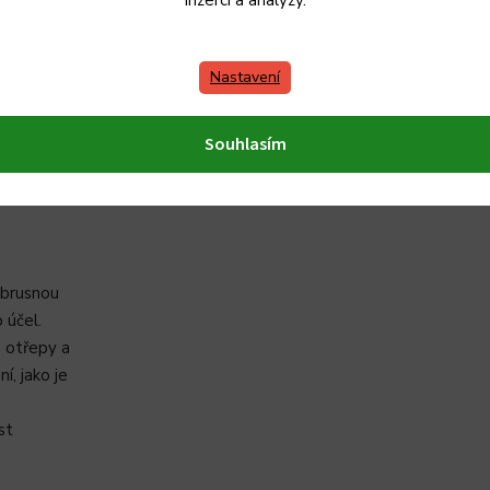
inzerci a analýzy.
í prkýnka.
Nastavení
ba.
in.
Souhlasím
nka, aby
í brusnou
 účel.
 otřepy a
í, jako je
st