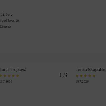
át, že v
své kvalitě.
běžného
Ilona Trojková
Lenka Skopalik
LS
26.7.2026
18.7.2026