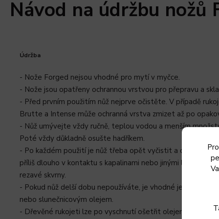
Návod na údržbu nožů 
Údržba
- Nože Forged nejsou vhodné pro mytí v myčce.
- Nože jsou opatřeny ochrannou vrstvou pro přepravu a skla
- Před prvním použitím nůž nejprve očistěte. V případě rukoj
Brutte a Intense může ochranná vrstva zmizet až po opako
- Nůž umývejte vždy ručně, teplou vodou a menším množst
Poté vždy důkladně osušte hadříkem.
Pro
- Po každém použití je nůž třeba opět vyčistit a osušit. Po
pe
příliš dlouho v kontaktu s kapalinami nebo jinými látkami, m
Va
rezavé skvrny.
- Pokud nůž delší dobu nepoužíváte, je vhodné jej lehce pot
nebo slunečnicovým olejem.
T
- Dřevěné rukojeti lze po vyschnutí ošetřit olejem. Doporuč