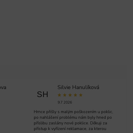
ova
Silvie Hanulíková
SH
9.7.2026
Hrnce přišly s malým poškozením u poklic,
po nahlášení problému nám byly hned po
příslibu zaslány nové poklice. Děkuji za
přístup k vyřízení reklamace, za kterou