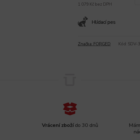
1 079 Kč bez DPH
Hlídací pes
Značka:
FORGED
Kód:
SDV-
Vrácení zboží
do 30 dnů
Máme
ná