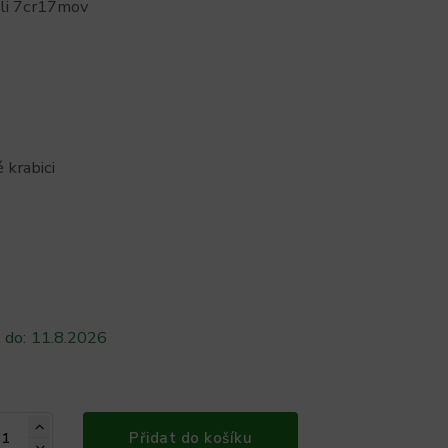
eli 7cr17mov
 krabici
 do:
11.8.2026
Přidat do košíku