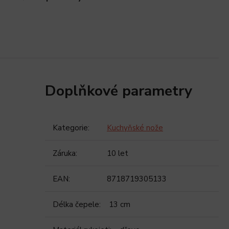
Doplňkové parametry
Kategorie
:
Kuchyňské nože
Záruka
:
10 let
EAN
:
8718719305133
Délka čepele
:
13 cm