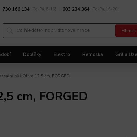
730 166 134
(Po-Pá, 8-16)
603 234 364
(Po-Pá, 16-20)
Hledat
ádobí
Doplňky
Elektro
Remoska
Gril a Uze
Dárky
Black Friday 2025
Akční nabídka KOLIMA
ersální nůž Olive 12,5 cm, FORGED
12,5 cm, FORGED