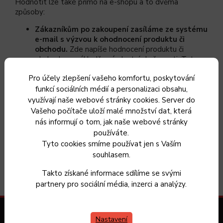
Hodnotit lze také přímo na e-shopu a to dvěma
způsoby:
Zákazníkům po zakoupení zasíláme ze systému
e-mail s výzvou k ohodnocení produktu či
obchodu.
Zde napíše hodnocení produktu či
obchodu na základě své vlastní zkušenosti. Tato
hodnocení jsou v systému automaticky párována s
Pro účely zlepšení vašeho komfortu, poskytování
objednávkou nebo uživatelským účtem.
funkcí sociálních médií a personalizaci obsahu,
Zadáním recenze přímo u produktu v rámci
registrovaného účtu, nebo bez registrace (se
využívají naše webové stránky cookies. Server do
zadáním jména a e-mailu).
Tyto recenze ručně
Vašeho počítače uloží malé množství dat, která
schvalujeme. V případě že není zřejmé, že by
nás informují o tom, jak naše webové stránky
uživatel u nás zboží zakoupil, nebo že zboží
používáte.
skutečně nikdy nepoužil, tuto recenze neschválíme.
Tyto cookies smíme používat jen s Vaším
souhlasem.
Takto získané informace sdílíme se svými
partnery pro sociální média, inzerci a analýzy.
Zákaznický servis
Nastavení