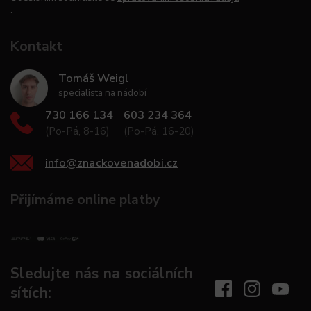
.
Kontakt
Tomáš Weigl
specialista na nádobí
730 166 134
603 234 364
(Po-Pá, 8-16)
(Po-Pá, 16-20)
info
@
znackovenadobi.cz
Přijímáme online platby
Sledujte nás na sociálních
sítích: