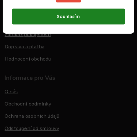
Kontakt
Souhlasím
Dárkové poukazy
Záruka spokojenosti
Doprava a platba
Hodnocení obchodu
Informace pro Vás
O nás
Obchodní podmínky
Ochrana osobních údajů
Odstoupení od smlouvy