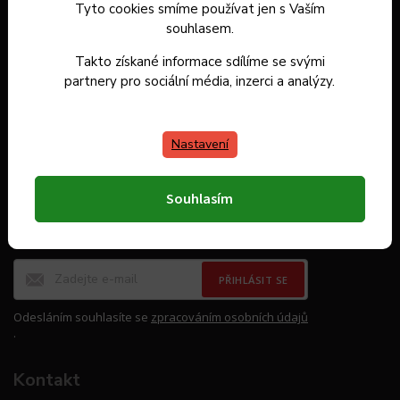
Tyto cookies smíme používat jen s Vaším
Výběr dle materiálu
souhlasem.
Výběr dle značky
Takto získané informace sdílíme se svými
partnery pro sociální média, inzerci a analýzy.
Rady a tipy
Video recepty
Nastavení
Odebírat newsletter
Souhlasím
Vložte svůj e-mail a my vám budeme zasílat informace o
nových produktech na našem e-shopu.
PŘIHLÁSIT SE
Odesláním souhlasíte se
zpracováním osobních údajů
.
Kontakt