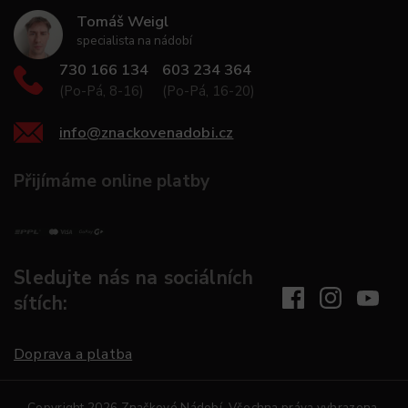
Tomáš Weigl
specialista na nádobí
730 166 134
603 234 364
(Po-Pá, 8-16)
(Po-Pá, 16-20)
info
@
znackovenadobi.cz
Přijímáme online platby
Sledujte nás na sociálních
sítích:
Doprava a platba
Copyright 2026
Značkové Nádobí
. Všechna práva vyhrazena.