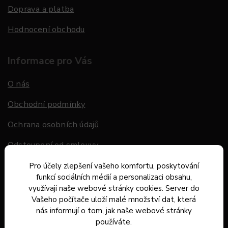
Doprava a platba
Hodnocení obchodu
Informace pro Vás
O nás
Obchodní podmínky
Ochrana osobních údajů
Odstoupení od smlouvy
Dárky k objednávce
Pro účely zlepšení vašeho komfortu, poskytování
funkcí sociálních médií a personalizaci obsahu,
Kontakt
využívají naše webové stránky cookies. Server do
Vašeho počítače uloží malé množství dat, která
nás informují o tom, jak naše webové stránky
Poradíme vám
používáte.