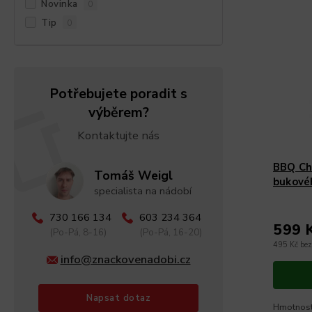
Novinka
0
Tip
0
Potřebujete poradit s
výběrem?
Kontaktujte nás
BBQ Cha
Tomáš Weigl
bukové
specialista na nádobí
730 166 134
603 234 364
599 
(Po-Pá, 8-16)
(Po-Pá, 16-20)
495 Kč be
info@znackovenadobi.cz
Napsat dotaz
Hmotnost