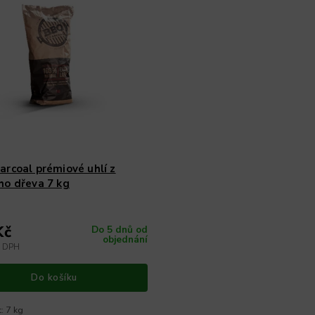
rcoal prémiové uhlí z
ho dřeva 7 kg
Kč
Do 5 dnů od
objednání
z DPH
Do košíku
: 7 kg