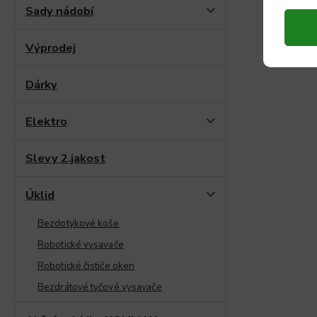
Sady nádobí
Výprodej
Dárky
Elektro
Slevy 2.jakost
Úklid
Bezdotykové koše
Robotické vysavače
Robotické čističe oken
Bezdrátové tyčové vysavače