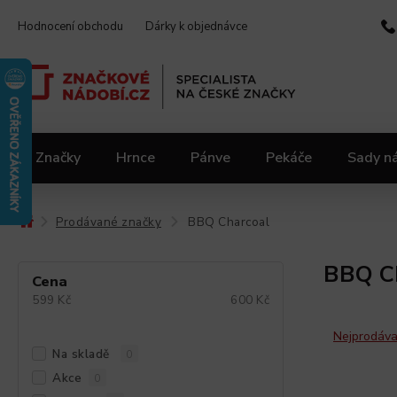
Hodnocení obchodu
Dárky k objednávce
Značky
Hrnce
Pánve
Pekáče
Sady n
Video kuchařka
Slevy 2.jakost
Materiály
Prodávané značky
BBQ Charcoal
/
/
BBQ C
Cena
599
Kč
600
Kč
Nejprodáva
Na skladě
0
Akce
0