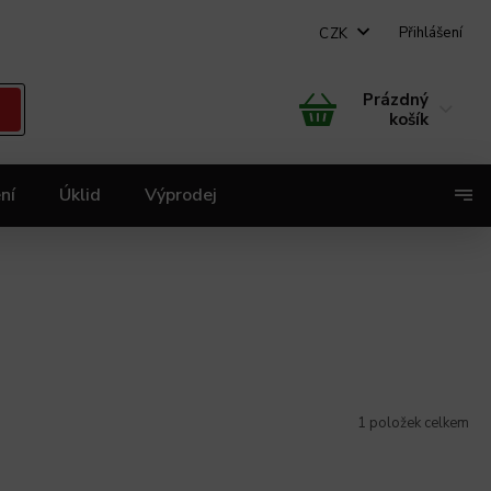
Přihlášení
CZK
Prázdný
košík
ní
Úklid
Výprodej
X
1
položek celkem