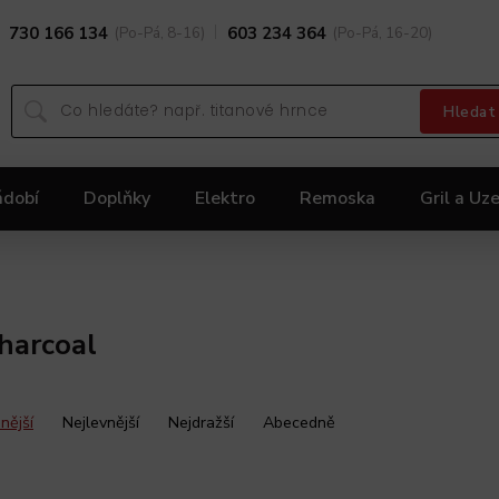
730 166 134
(Po-Pá, 8-16)
603 234 364
(Po-Pá, 16-20)
Hledat
ádobí
Doplňky
Elektro
Remoska
Gril a Uze
Dárky
Black Friday 2025
Akční nabídka KOLIMA
harcoal
nější
Nejlevnější
Nejdražší
Abecedně