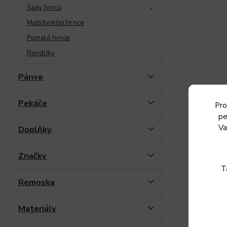
Sady hrnců
Multifunkční hrnce
Pomalé hrnce
Rendlíky
Pánve
Pekáče
Pro
pe
Va
Doplňky
Značky
T
Remoska
Materiály