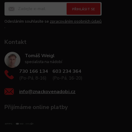
PŘIHLÁSIT SE
Odesláním souhlasíte se
zpracováním osobních údajů
.
Kontakt
Tomáš Weigl
specialista na nádobí
730 166 134
603 234 364
(Po-Pá, 8-16)
(Po-Pá, 16-20)
info
@
znackovenadobi.cz
Přijímáme online platby