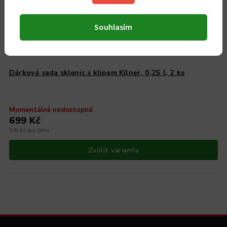
Souhlasím
Dárková sada sklenic s klipem Kilner, 0,25 l, 2 ks
Momentálně nedostupné
699 Kč
578 Kč bez DPH
Zvolit variantu