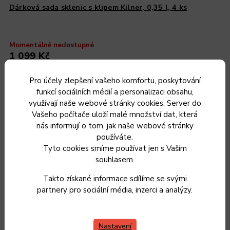
Dárková sada sklenic s klipem Kilner, 0,35 l, 4 ks
Momentálně nedostupné
1 099 Kč
908 Kč bez DPH
Pro účely zlepšení vašeho komfortu, poskytování
Zvolit variantu
funkcí sociálních médií a personalizaci obsahu,
využívají naše webové stránky cookies. Server do
Vašeho počítače uloží malé množství dat, která
nás informují o tom, jak naše webové stránky
používáte.
Novinka
Tyto cookies smíme používat jen s Vaším
souhlasem.
Takto získané informace sdílíme se svými
partnery pro sociální média, inzerci a analýzy.
Nastavení