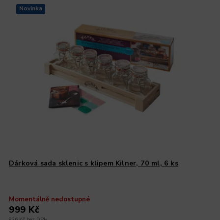
Novinka
Dárková sada sklenic s klipem Kilner, 70 ml, 6 ks
Momentálně nedostupné
999 Kč
826 Kč bez DPH