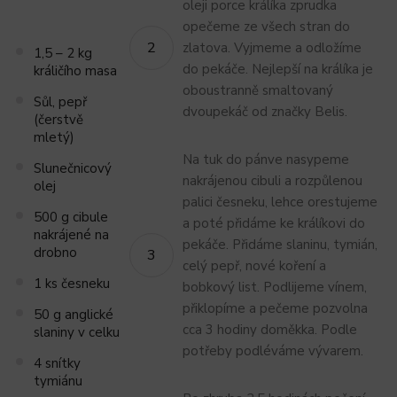
oleji porce králíka zprudka
opečeme ze všech stran do
zlatova. Vyjmeme a odložíme
1,5 – 2 kg
do pekáče. Nejlepší na králíka je
králičího masa
oboustranně smaltovaný
Sůl, pepř
dvoupekáč od značky Belis.
(čerstvě
mletý)
Na tuk do pánve nasypeme
Slunečnicový
nakrájenou cibuli a rozpůlenou
olej
palici česneku, lehce orestujeme
500 g cibule
a poté přidáme ke králíkovi do
nakrájené na
pekáče. Přidáme slaninu, tymián,
drobno
celý pepř, nové koření a
1 ks česneku
bobkový list. Podlijeme vínem,
přiklopíme a pečeme pozvolna
50 g anglické
cca 3 hodiny doměkka. Podle
slaniny v celku
potřeby podléváme vývarem.
4 snítky
tymiánu