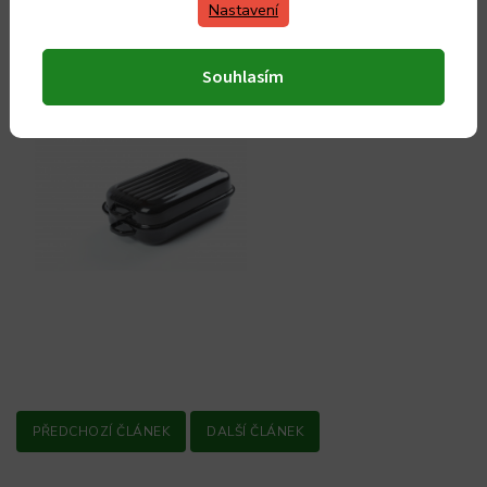
cm, síla plechu 1,2
Nastavení
mm
Souhlasím
PŘEDCHOZÍ ČLÁNEK
DALŠÍ ČLÁNEK