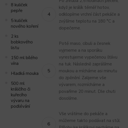
Po zhruba 2,5 hodinách pečení,
8 kuliček
když je králík téměř hotov,
pepře
odklopíme vrchní část pekáče a
5 kuliček
zvýšíme teplotu na 180 °C a
nového koření
dopečeme.
2 ks
bobkového
Poté maso, cibuli a česnek
listu
vyjmeme a na sporáku
vyrestujeme vypečenou šťávu
150 ml bílého
vína
na tuk. Následně zaprášíme
moukou a mícháme asi minutu
Hladká mouka
do zpěnění. Zalijeme vše
500 ml
vývarem, rozmícháme a
králičího či
povaříme 20 minut. Dle chuti
kuřecího
dosolíme.
vývaru na
podlévání
Vše vrátíme do pekáče a
můžeme takto podávat na stůl.
Přílohu ke králíkovi necháme na