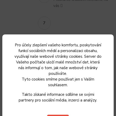
vás 
Přejeme dobrou chuť!
Pro účely zlepšení vašeho komfortu, poskytování
funkcí sociálních médií a personalizaci obsahu,
využívají naše webové stránky cookies. Server do
V receptu jsme
Vašeho počítače uloží malé množství dat, která
použili:
nás informují o tom, jak naše webové stránky
používáte.
Tyto cookies smíme používat jen s Vaším
souhlasem.
Oboustranně
smaltovaný
Takto získané informace sdílíme se svými
partnery pro sociální média, inzerci a analýzy.
dvoupekáč
Belis/Sfinx, 47 x 28