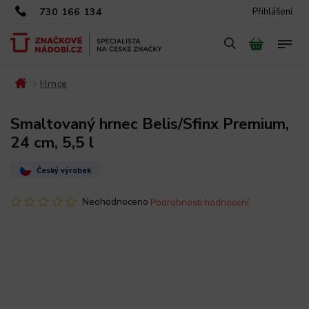
730 166 134
Přihlášení
Hrnce
/
/
Smaltovaný hrnec Belis/Sfinx Premium,
24 cm, 5,5 l
Český výrobek
Neohodnoceno
Podrobnosti hodnocení