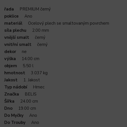
řada
PREMIUM černý
poklice
Ano
materiál
Ocelový plech se smaltovaným povrchem
síla plechu
2.00 mm
vnější smalt
černý
vnitřní smalt
černý
dekor
ne
výška
14.00 cm
objem
5.50 l
hmotnost
3.037 kg
Jakost
1. Jakost
Typ nádobí
Hrnec
Značka
BELIS
Šířka
24.00 cm
Dno
19.00 cm
Do Myčky
Ano
Do Trouby
Ano