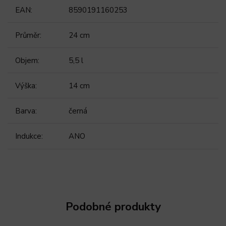
EAN
:
8590191160253
Průměr
:
24 cm
Objem
:
5,5 l
Výška
:
14 cm
Barva
:
černá
Indukce
:
ANO
Podobné produkty