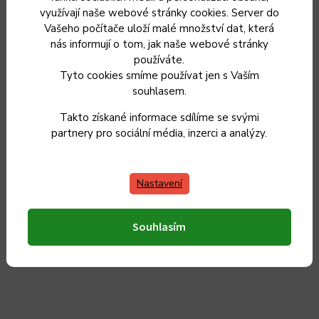
využívají naše webové stránky cookies. Server do
Smaltovaný hrnec Belis/Sfinx Premium, 18 cm, 2,2 l
Vašeho počítače uloží malé množství dat, která
nás informují o tom, jak naše webové stránky
používáte.
Tyto cookies smíme používat jen s Vaším
Momentálně nedostupné
699 Kč
souhlasem.
578 Kč bez DPH
Takto získané informace sdílíme se svými
Zvolit variantu
partnery pro sociální média, inzerci a analýzy.
Nastavení
Český výrobek
Souhlasím