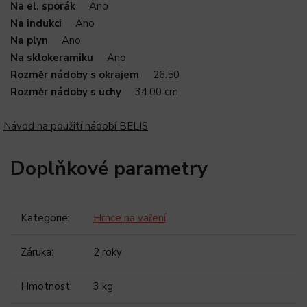
Na el. sporák
Ano
Na indukci
Ano
Na plyn
Ano
Na sklokeramiku
Ano
Rozměr nádoby s okrajem
26.50
Rozměr nádoby s uchy
34.00 cm
Návod na použití nádobí BELIS
Doplňkové parametry
Kategorie
:
Hrnce na vaření
Záruka
:
2 roky
Hmotnost
:
3 kg