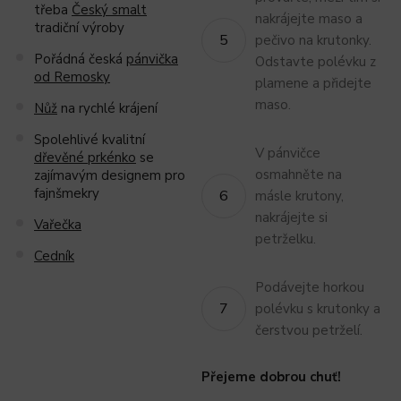
třeba
Český smalt
nakrájejte maso a
tradiční výroby
pečivo na krutonky.
Pořádná česká
pánvička
Odstavte polévku z
od Remosky
plamene a přidejte
maso.
Nůž
na rychlé krájení
Spolehlivé kvalitní
V pánvičce
dřevěné prkénko
se
osmahněte na
zajímavým designem pro
fajnšmekry
másle krutony,
nakrájejte si
Vařečka
petrželku.
Cedník
Podávejte horkou
polévku s krutonky a
čerstvou petrželí.
Přejeme dobrou chuť!