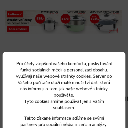
Pro účely zlepšení vašeho komfortu, poskytování
V receptu jsme
funkcí sociálních médií a personalizaci obsahu,
použili:
využívají naše webové stránky cookies. Server do
Vašeho počítače uloží malé množství dat, která
nás informují o tom, jak naše webové stránky
Remoska®
používáte.
Rendlík s poklicí KO
Tyto cookies smíme používat jen s Vaším
P2806/10TS
CERAMMAX PRO
souhlasem.
Pánev 28cm
COMFORT
Takto získané informace sdílíme se svými
Quanta
partnery pro sociální média, inzerci a analýzy.