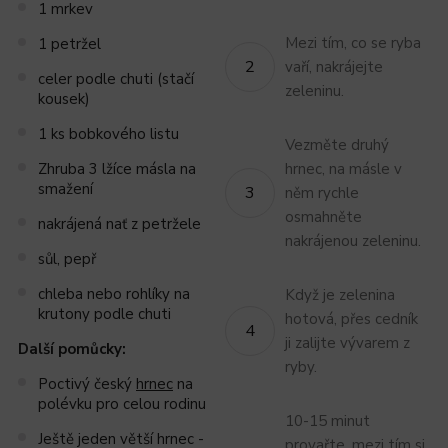
1 mrkev
Mezi tím, co se ryba
1 petržel
vaří, nakrájejte
celer podle chuti (stačí
zeleninu.
kousek)
1 ks bobkového listu
Vezměte druhý
Zhruba 3 lžíce másla na
hrnec, na másle v
smažení
něm rychle
osmahněte
nakrájená nať z petržele
nakrájenou zeleninu.
sůl, pepř
chleba nebo rohlíky na
Když je zelenina
krutony podle chuti
hotová, přes cedník
ji zalijte vývarem z
Další
pomůcky:
ryby.
Poctivý český
hrnec
na
polévku pro celou rodinu
10-15 minut
Ještě jeden větší hrnec -
provařte, mezi tím si