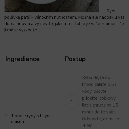
Rybí
polévka patří k vánočním nutnostem. Možná ale naopak u vás
doma nebyla a vy nevíte, jak na to. Tohle je vaše znamení, že
ji máte vyzkoušet.
Ingredience
Postup
Rybu dejte do
hrnce, zalijte 1,5 l
vody, osolte,
přidejte bobkový
list a zhruba na 15
minut dejte vařit.
1 porce ryby s bílým
Odstavte, až maso
masem
zbělá.