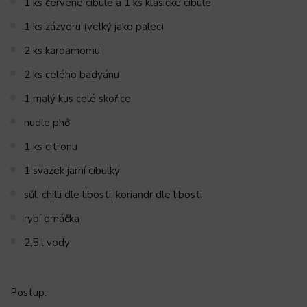
1 ks červené cibule a 1 ks klasické cibule
1 ks zázvoru (velký jako palec)
2 ks kardamomu
2 ks celého badyánu
1 malý kus celé skořice
nudle phở
1 ks citronu
1 svazek jarní cibulky
sůl, chilli dle libosti, koriandr dle libosti
rybí omáčka
2,5 l vody
Postup: