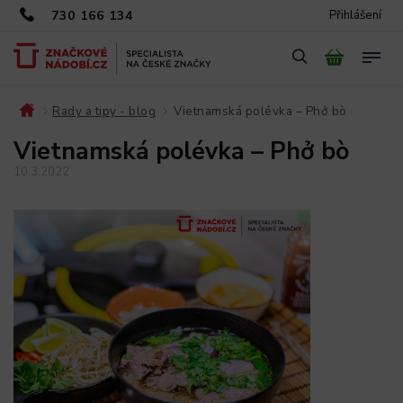
730 166 134
Přihlášení
Rady a tipy - blog
Vietnamská polévka – Phở bò
/
/
Vietnamská polévka – Phở bò
10.3.2022