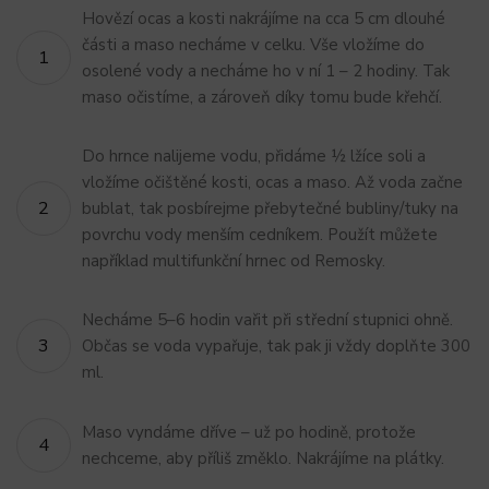
Hovězí ocas a kosti nakrájíme na cca 5 cm dlouhé
části a maso necháme v celku. Vše vložíme do
osolené vody a necháme ho v ní 1 – 2 hodiny. Tak
maso očistíme, a zároveň díky tomu bude křehčí.
Do hrnce nalijeme vodu, přidáme ½ lžíce soli a
vložíme očištěné kosti, ocas a maso. Až voda začne
bublat, tak posbírejme přebytečné bubliny/tuky na
povrchu vody menším cedníkem. Použít můžete
například multifunkční hrnec od Remosky.
Necháme 5–6 hodin vařit při střední stupnici ohně.
Občas se voda vypařuje, tak pak ji vždy doplňte 300
ml.
Maso vyndáme dříve – už po hodině, protože
nechceme, aby příliš změklo. Nakrájíme na plátky.