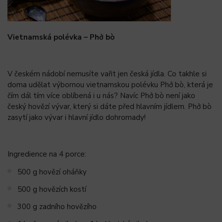
Vietnamská polévka – Phở bò
V českém nádobí nemusíte vařit jen česká jídla. Co takhle si
doma udělat výbornou vietnamskou polévku Phở bò, která je
čím dál tím více oblíbená i u nás? Navíc Phở bò není jako
český hovězí vývar, který si dáte před hlavním jídlem. Phở bò
zasytí jako vývar i hlavní jídlo dohromady!
Ingredience na 4 porce:
500 g hovězí oháňky
500 g hovězích kostí
300 g zadního hovězího