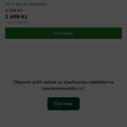
Do 5 dnů od objednání
1 769 Kč
1 469 Kč
1 214 Kč bez DPH
Do košíku
Objevte svět vaření se značkovým nádobím na
znackovenadobi.cz !
Číst více