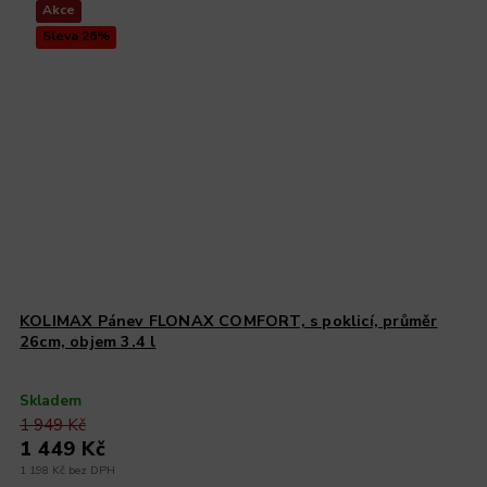
Akce
Sleva 26%
KOLIMAX Pánev FLONAX COMFORT, s poklicí, průměr
26cm, objem 3.4 l
Skladem
1 949 Kč
1 449 Kč
1 198 Kč bez DPH