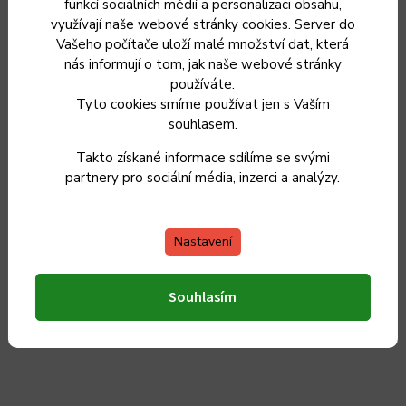
KOLIMAX Pánev FLONAX COMFORT soté, průměr 22 cm
funkcí sociálních médií a personalizaci obsahu,
využívají naše webové stránky cookies. Server do
Vašeho počítače uloží malé množství dat, která
nás informují o tom, jak naše webové stránky
Skladem
1 349 Kč
používáte.
Tyto cookies smíme používat jen s Vaším
1 115 Kč bez DPH
souhlasem.
Do košíku
Takto získané informace sdílíme se svými
partnery pro sociální média, inzerci a analýzy.
Nastavení
Český výrobek
Souhlasím