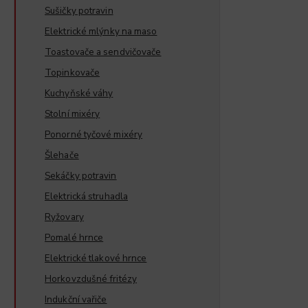
Sušičky potravin
Elektrické mlýnky na maso
Toastovače a sendvičovače
Topinkovače
Kuchyňské váhy
Stolní mixéry
Ponorné tyčové mixéry
Šlehače
Sekáčky potravin
Elektrická struhadla
Ryžovary
Pomalé hrnce
Elektrické tlakové hrnce
Horkovzdušné fritézy
Indukční vařiče