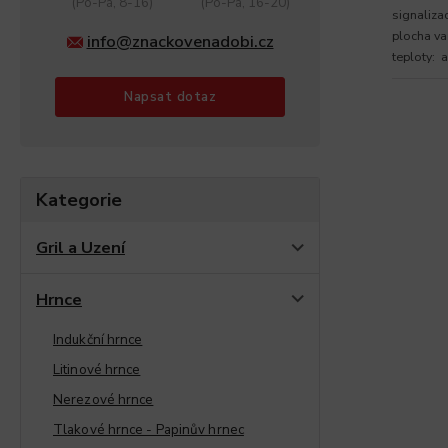
(Po-Pá, 8-16)
(Po-Pá, 16-20)
signaliza
plocha va
info@znackovenadobi.cz
teploty: a
Napsat dotaz
Kategorie
Gril a Uzení
Hrnce
Indukční hrnce
Litinové hrnce
Nerezové hrnce
Tlakové hrnce - Papinův hrnec