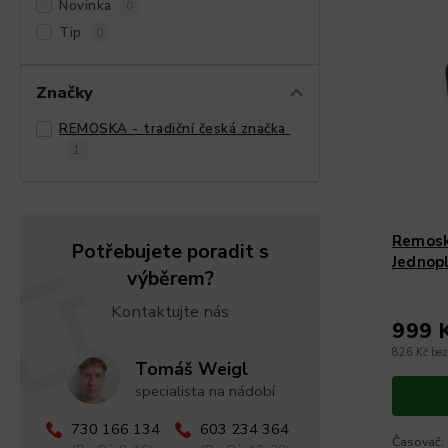
Novinka
0
Tip
0
Značky
REMOSKA - tradiční česká značka
1
Remos
Potřebujete poradit s
Jednopl
výběrem?
Kontaktujte nás
999 
826 Kč be
Tomáš Weigl
specialista na nádobí
730 166 134
603 234 364
Časovač: