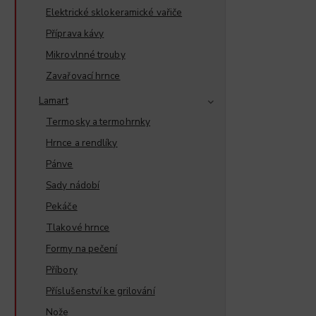
Elektrické sklokeramické vařiče
Příprava kávy
Mikrovlnné trouby
Zavařovací hrnce
Lamart
Termosky a termohrnky
Hrnce a rendlíky
Pánve
Sady nádobí
Pekáče
Tlakové hrnce
Formy na pečení
Příbory
Příslušenství ke grilování
Nože