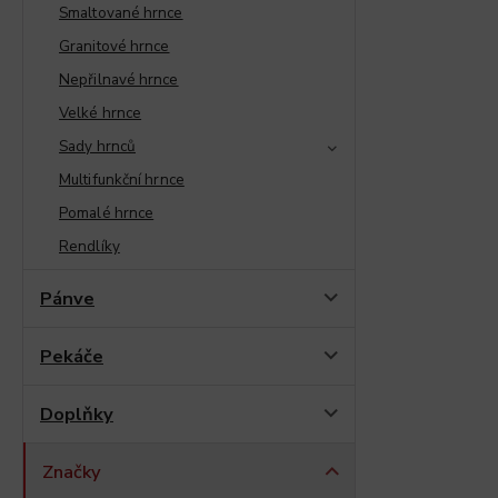
Smaltované hrnce
Granitové hrnce
Nepřilnavé hrnce
Velké hrnce
Sady hrnců
Multifunkční hrnce
Pomalé hrnce
Rendlíky
Pánve
Pekáče
Doplňky
Značky