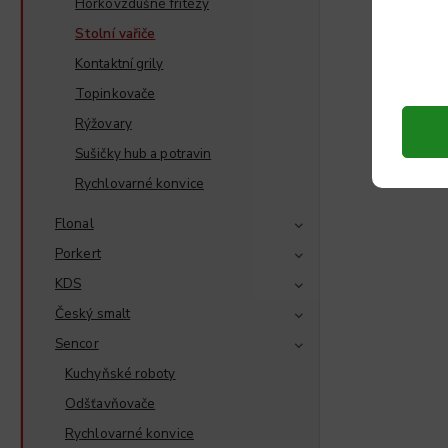
Horkovzdušné fritézy
Stolní vařiče
Kontaktní grily
Topinkovače
Rýžovary
Sušičky hub a potravin
Rychlovarné konvice
Flonal
Porkert
KDS
Český smalt
Sencor
Kuchyňské roboty
Odšťavňovače
Rychlovarné konvice