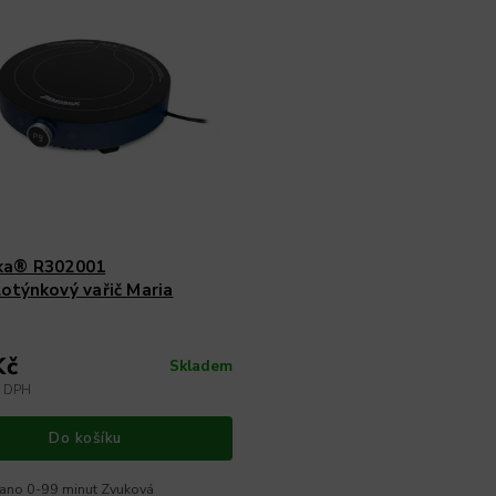
ka® R302001
otýnkový vařič Maria
Kč
Skladem
z DPH
Do košíku
 ano 0-99 minut Zvuková