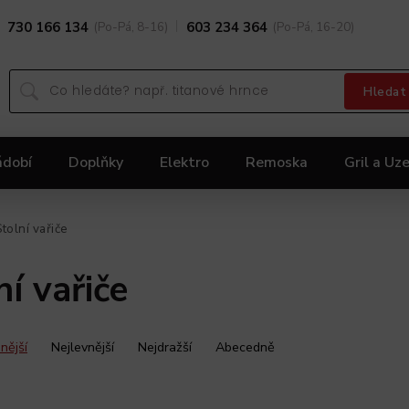
730 166 134
(Po-Pá, 8-16)
603 234 364
(Po-Pá, 16-20)
Hledat
ádobí
Doplňky
Elektro
Remoska
Gril a Uze
Dárky
Black Friday 2025
Akční nabídka KOLIMA
Stolní vařiče
ní vařiče
nější
Nejlevnější
Nejdražší
Abecedně