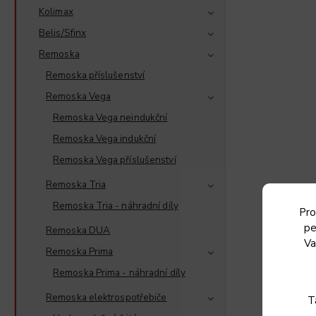
Kolimax
Belis/Sfinx
Remoska
Remoska příslušenství
Remoska Vega
Remoska Vega neindukční
Remoska Vega indukční
Remoska Vega příslušenství
Remoska Tria
Remoska Tria - náhradní díly
Pro
pe
Remoska DUA
Va
Remoska Prima
Remoska Prima - náhradní díly
Remoska elektrospotřebiče
T