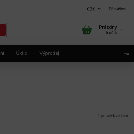
Přihlášení
CZK
Prázdný
košík
ní
Úklid
Výprodej
X
1
položek celkem