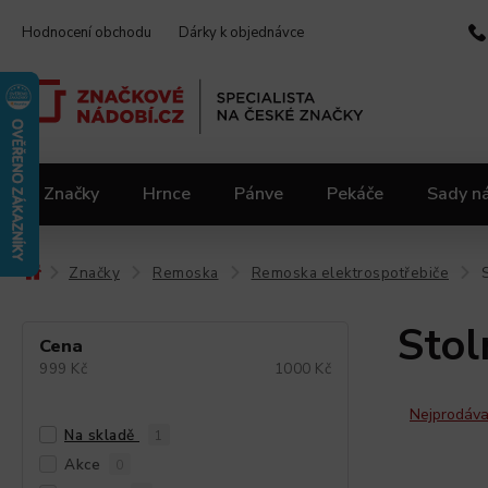
Hodnocení obchodu
Dárky k objednávce
Značky
Hrnce
Pánve
Pekáče
Sady n
Video kuchařka
Slevy 2.jakost
Materiály
Značky
Remoska
Remoska elektrospotřebiče
/
/
/
/
Stol
Cena
999
Kč
1000
Kč
Nejprodáva
Na skladě
1
Akce
0