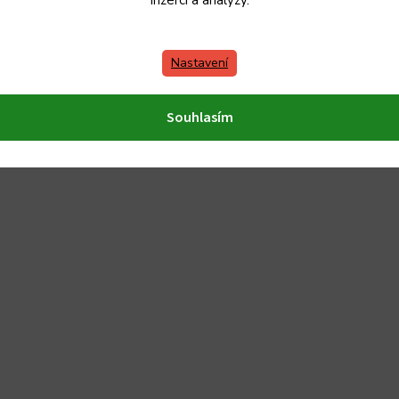
inzerci a analýzy.
Nastavení
Souhlasím