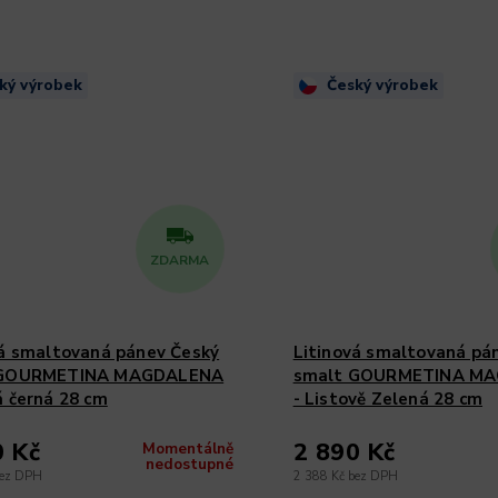
ký výrobek
Český výrobek
ZDARMA
vá smaltovaná pánev Český
Litinová smaltovaná pá
 GOURMETINA MAGDALENA
smalt GOURMETINA M
á černá 28 cm
- Listově Zelená 28 cm
0 Kč
2 890 Kč
Momentálně
nedostupné
bez DPH
2 388 Kč bez DPH