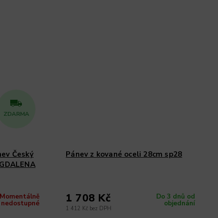
ZDARMA
nev Český
Pánev z kované oceli 28cm sp28
AGDALENA
1 708 Kč
Momentálně
Do 3 dnů od
nedostupné
objednání
1 412 Kč bez DPH