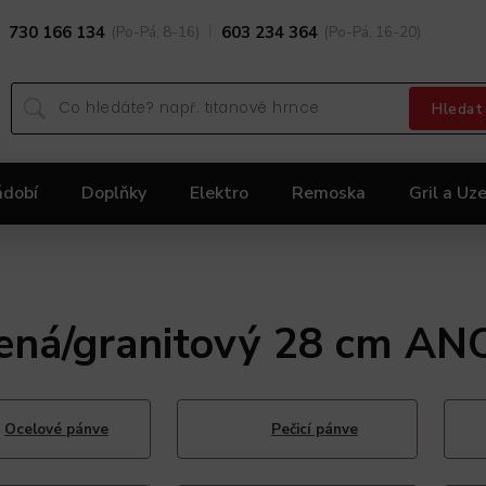
730 166 134
(Po-Pá, 8-16)
603 234 364
(Po-Pá, 16-20)
Hledat
ádobí
Doplňky
Elektro
Remoska
Gril a Uze
Dárky
Black Friday 2025
Akční nabídka KOLIMA
ená/granitový 28 cm AN
Ocelové pánve
Pečicí pánve