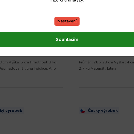
inzerci a analýzy.
vá smaltovaná pánev Český
Litinová pánev 28x28cm
 GOURMETINA MAGDALENA
MAYSTERNYA, vyrobeno
í modrá 28 cm
BELIS/SFINX
Nastavení
0 Kč
929 Kč
Momentálně
nedostupné
bez DPH
768 Kč bez DPH
Souhlasím
Zvolit variantu
Zvolit variantu
8 cm Výška: 5 cm Hmotnost: 3 kg
Průměr : 28 x 28 cm Výška : 4 c
 Posmaltovaná litina Indukce: Ano
2,7 kg Materiál : Litina
ký výrobek
Český výrobek