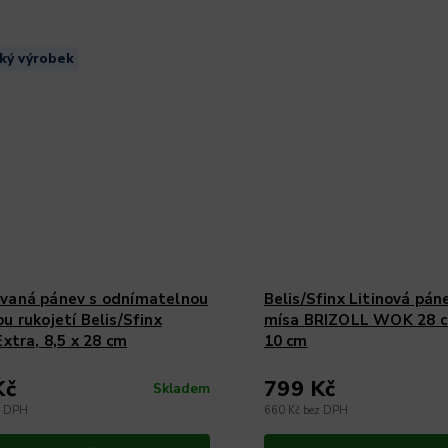
ký výrobek
vaná pánev s odnímatelnou
Belis/Sfinx Litinová pán
u rukojetí Belis/Sfinx
mísa BRIZOLL WOK 28 c
Extra, 8,5 x 28 cm
10 cm
Kč
799 Kč
Skladem
z DPH
660 Kč bez DPH