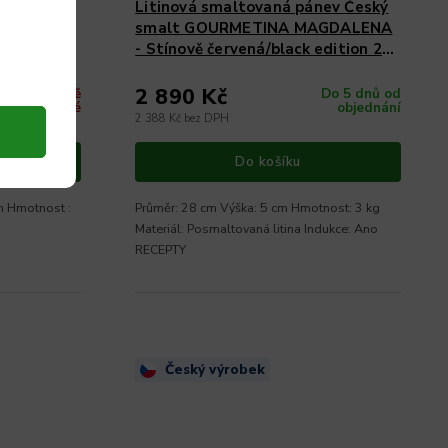
 GRIL
Litinová smaltovaná pánev Český
 pro
smalt GOURMETINA MAGDALENA
- Stínově červená/black edition 28
cm
2 890 Kč
Momentálně
Do 5 dnů od
nedostupné
objednání
2 388 Kč bez DPH
Do košíku
m Hmotnost :
Průměr: 28 cm Výška: 5 cm Hmotnost: 3 kg
Materiál: Posmaltovaná litina Indukce: Ano
RECEPTY
Český výrobek