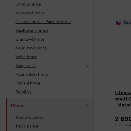
Litinové hrnce
Nerezové hrnce
Tlakové hrnce - Papinův hrnec
Čes
Smaltované hrnce
Granitové hrnce
Nepřilnavé hrnce
Velké hrnce
Sady hrnců
Multifunkční hrnce
Pomalé hrnce
Rendlíky
Litino
smalt
- Matn
Pánve
Ocelové pánve
2 89
2 388 Kč 
Pečicí pánve