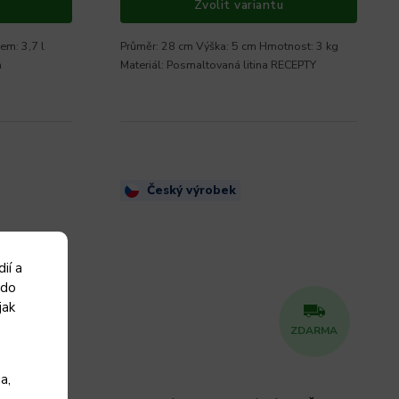
Zvolit variantu
em: 3,7 l
Průměr: 28 cm Výška: 5 cm Hmotnost: 3 kg
a
Materiál: Posmaltovaná litina RECEPTY
Český výrobek
ií a
 do
jak
ZDARMA
a,