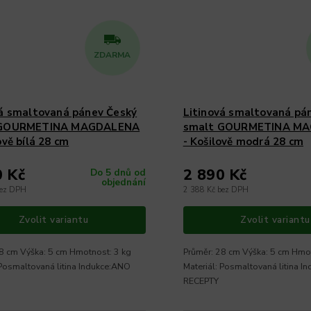
ZDARMA
vá smaltovaná pánev Český
Litinová smaltovaná pá
 GOURMETINA MAGDALENA
smalt GOURMETINA M
ově bílá 28 cm
- Košilově modrá 28 cm
0 Kč
2 890 Kč
Do 5 dnů od
objednání
bez DPH
2 388 Kč bez DPH
Zvolit variantu
Zvolit variantu
8 cm Výška: 5 cm Hmotnost: 3 kg
Průměr: 28 cm Výška: 5 cm Hmot
 Posmaltovaná litina Indukce:ANO
Materiál: Posmaltovaná litina I
RECEPTY