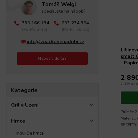
Tomáš Weigl
specialista na nádobí
730 166 134
603 234 364
(Po-Pá, 8-16)
(Po-Pá, 16-20)
info@znackovenadobi.cz
Litino
smalt
Napsat dotaz
- Papír
2 89
2 388 Kč 
Kategorie
Gril a Uzení
Průměr: 2
Materiál:
Hrnce
RECEPTY
Indukční hrnce