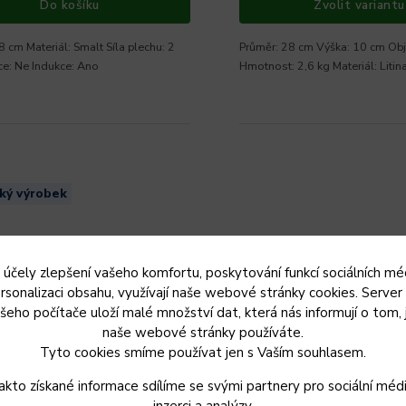
Do košíku
Zvolit variantu
8 cm Materiál: Smalt Síla plechu: 2
Průměr: 28 cm Výška: 10 cm Obj
e: Ne Indukce: Ano
Hmotnost: 2,6 kg Materiál: Litin
ký výrobek
 účely zlepšení vašeho komfortu, poskytování funkcí sociálních méd
rsonalizaci obsahu, využívají naše webové stránky cookies. Server
šeho počítače uloží malé množství dat, která nás informují o tom, 
naše webové stránky používáte.
ZDARMA
Tyto cookies smíme používat jen s Vaším souhlasem.
akto získané informace sdílíme se svými partnery pro sociální médi