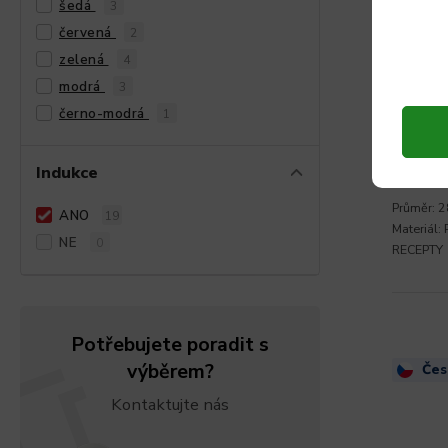
šedá
Litino
3
smalt
červená
2
- Nočn
zelená
4
modrá
3
2 89
černo-modrá
1
2 388 Kč 
Indukce
Průměr: 2
ANO
19
Materiál:
NE
0
RECEPTY
Potřebujete poradit s
výběrem?
Čes
Kontaktujte nás