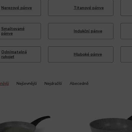
Nerezové pánve
Titanové pánve
Smaltované
Indukční pánve
pánve
Odnímatelná
Hluboké pánve
rukojeť
nější
Nejlevnější
Nejdražší
Abecedně