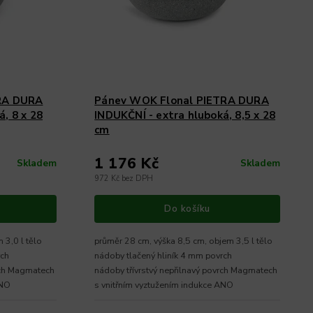
TRA DURA
Pánev WOK Flonal PIETRA DURA
, 8 x 28
INDUKČNÍ - extra hluboká, 8,5 x 28
cm
1 176 Kč
Skladem
Skladem
972 Kč bez DPH
Do košíku
 3,0 l tělo
průměr 28 cm, výška 8,5 cm, objem 3,5 l tělo
rch
nádoby tlačený hliník 4 mm povrch
vrch Magmatech
nádoby třívrstvý nepřilnavý povrch Magmatech
ANO
s vnitřním vyztužením indukce ANO