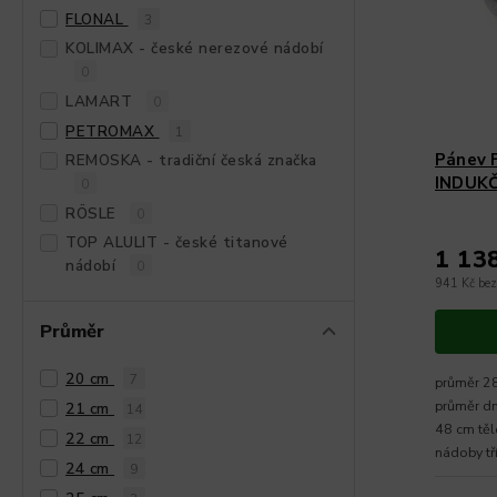
FLONAL
3
KOLIMAX - české nerezové nádobí
0
LAMART
0
PETROMAX
1
Pánev 
REMOSKA - tradiční česká značka
INDUKČN
0
RÖSLE
0
TOP ALULIT - české titanové
1 13
nádobí
0
941 Kč be
Průměr
20 cm
7
průměr 28
průměr dn
21 cm
14
48 cm těl
22 cm
12
nádoby tří
24 cm
9