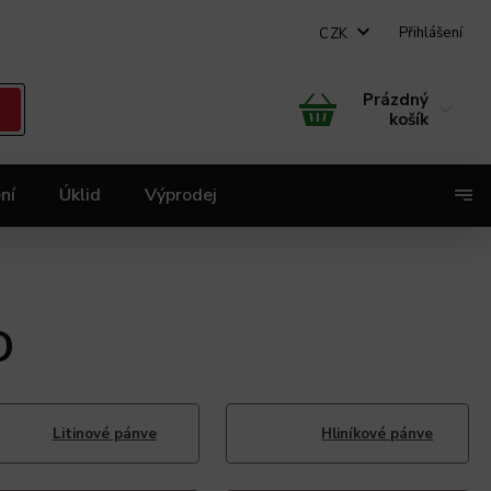
Přihlášení
CZK
Prázdný
košík
ní
Úklid
Výprodej
X
O
Litinové pánve
Hliníkové pánve