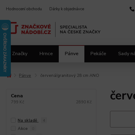
Hodnocení obchodu
Dárky k objednávce
Značky
Hrnce
Pánve
Pekáče
Sady n
Video kuchařka
Slevy 2.jakost
Materiály
Pánve
červená/granitový 28 cm ANO
/
/
červ
Cena
799
Kč
2890
Kč
Na skladě
4
Akce
0