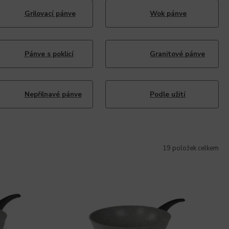
Grilovací pánve
Wok pánve
Pánve s poklicí
Granitové pánve
Nepřilnavé pánve
Podle užití
19
položek celkem