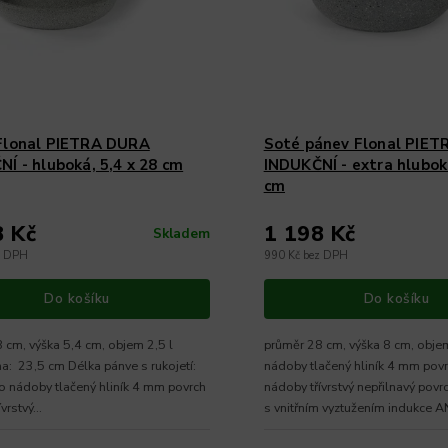
Flonal PIETRA DURA
Soté pánev Flonal PIE
Í - hluboká, 5,4 x 28 cm
INDUKČNÍ - extra hluboká
cm
8 Kč
1 198 Kč
Skladem
z DPH
990 Kč bez DPH
Do košíku
Do košíku
 cm, výška 5,4 cm, objem 2,5 l
průměr 28 cm, výška 8 cm, objem
a: 23,5 cm Délka pánve s rukojetí:
nádoby tlačený hliník 4 mm pov
o nádoby tlačený hliník 4 mm povrch
nádoby třívrstvý nepřilnavý po
vrstvý...
s vnitřním vyztužením indukce 