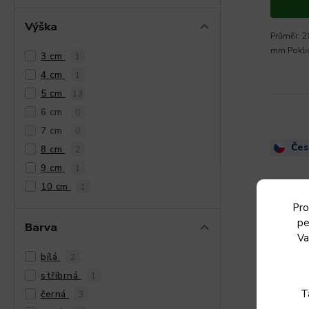
Výška
Průměr: 2
mm Poklic
3 cm
1
4 cm
1
5 cm
13
6 cm
0
7 cm
0
Čes
8 cm
2
9 cm
1
10 cm
1
Pro
pe
Barva
Va
bílá
2
stříbrná
1
T
černá
3