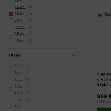
25 cm
2
26 cm
24
28 cm
19
Čes
30 cm
4
32 cm
4
35 cm
3
40 cm
2
Objem
1,0 l
0
1,5 l
0
Smalto
2,0 l
dřevěno
12
Stabil 
2,5 l
1
3,0 l
1
969 
3,5 l
1
801 Kč be
4,5 l
0