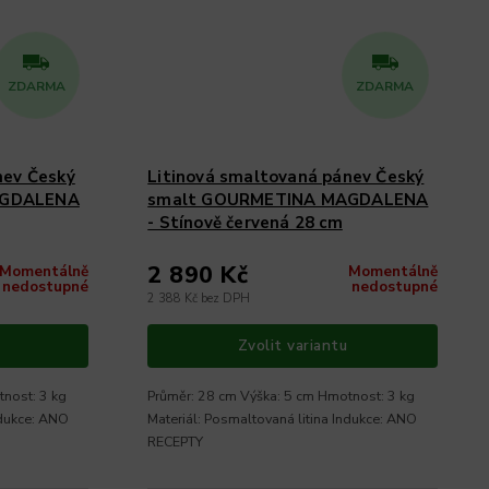
ZDARMA
ZDARMA
nev Český
Litinová smaltovaná pánev Český
AGDALENA
smalt GOURMETINA MAGDALENA
- Stínově červená 28 cm
2 890 Kč
Momentálně
Momentálně
nedostupné
nedostupné
2 388 Kč bez DPH
Zvolit variantu
nost: 3 kg
Průměr: 28 cm Výška: 5 cm Hmotnost: 3 kg
ndukce: ANO
Materiál: Posmaltovaná litina Indukce: ANO
RECEPTY