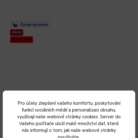
Český výrobek
Akce
Sleva 15%
Pro účely zlepšení vašeho komfortu, poskytování
funkcí sociálních médií a personalizaci obsahu,
využívají naše webové stránky cookies. Server do
KOLIMAX Pánev COMFORT, průměr 22 cm, objem 1.6 l
Vašeho počítače uloží malé množství dat, která
nás informují o tom, jak naše webové stránky
používáte.