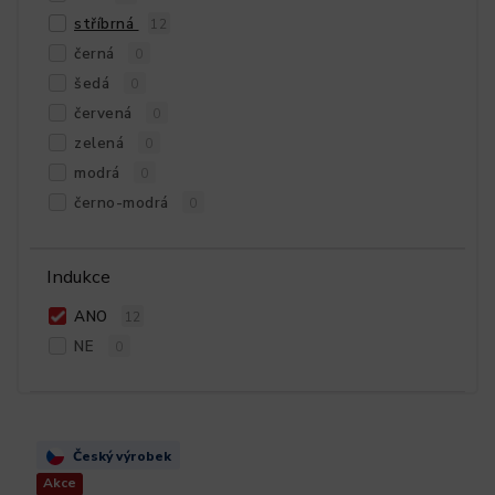
stříbrná
12
černá
0
šedá
0
červená
0
zelená
0
modrá
0
černo-modrá
0
Indukce
ANO
12
NE
0
Český výrobek
Akce