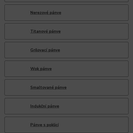
Nerezové pánve
Titanové pánve
Grilovací pánve
Wok pánve
Smaltované pánve
Indukční pánve
Pánve s poklicí