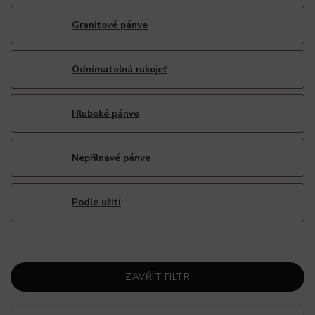
Granitové pánve
Odnímatelná rukojeť
Hluboké pánve
Nepřilnavé pánve
Podle užití
ZAVŘÍT FILTR