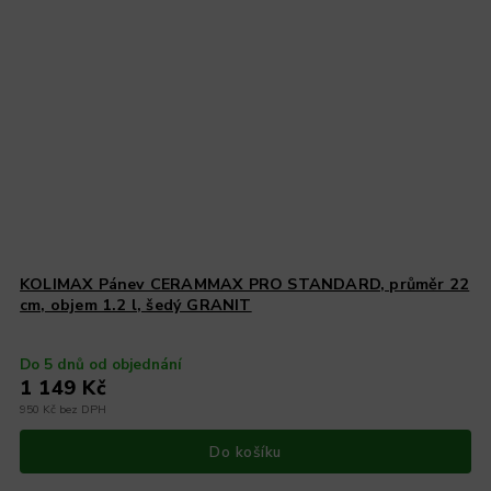
KOLIMAX Pánev CERAMMAX PRO STANDARD, průměr 22
cm, objem 1.2 l, šedý GRANIT
Do 5 dnů od objednání
1 149 Kč
950 Kč bez DPH
Do košíku