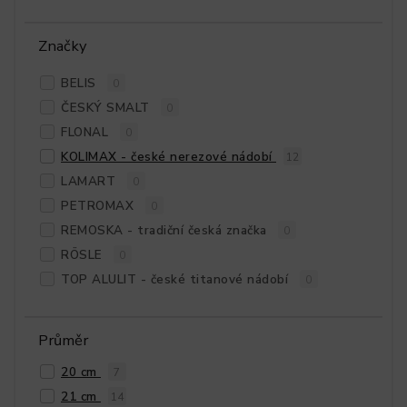
Značky
BELIS
0
ČESKÝ SMALT
0
FLONAL
0
KOLIMAX - české nerezové nádobí
12
LAMART
0
PETROMAX
0
REMOSKA - tradiční česká značka
0
RÖSLE
0
TOP ALULIT - české titanové nádobí
0
Průměr
20 cm
7
21 cm
14