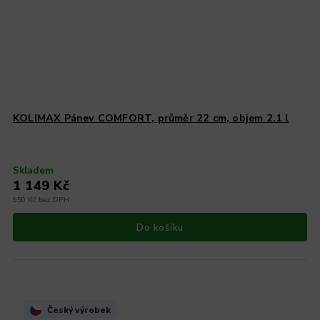
KOLIMAX Pánev COMFORT, průměr 22 cm, objem 2.1 l
Skladem
1 149 Kč
950 Kč bez DPH
Do košíku
Český výrobek