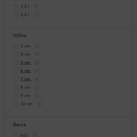
3,5 l
0
4,5 l
0
Výška
3 cm
0
4 cm
0
5 cm
1
6 cm
7
7 cm
4
8 cm
0
9 cm
0
10 cm
0
Barva
bílá
0