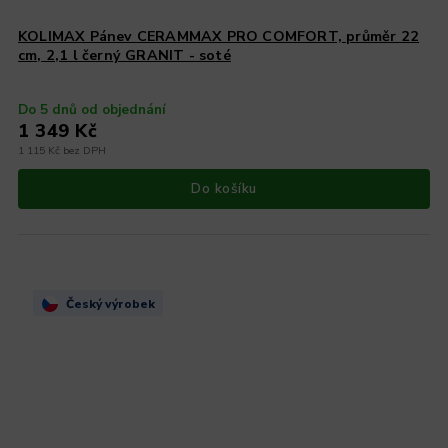
KOLIMAX Pánev CERAMMAX PRO COMFORT, průměr 22
cm, 2,1 l černý GRANIT - soté
Do 5 dnů od objednání
1 349 Kč
1 115 Kč bez DPH
Do košíku
Český výrobek