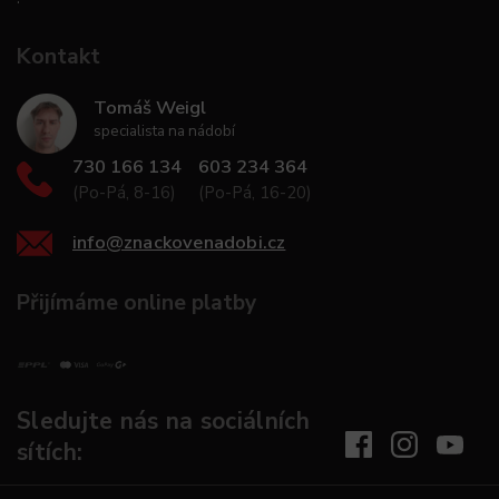
Kontakt
Tomáš Weigl
specialista na nádobí
730 166 134
603 234 364
(Po-Pá, 8-16)
(Po-Pá, 16-20)
info
@
znackovenadobi.cz
Přijímáme online platby
Sledujte nás na sociálních
sítích: