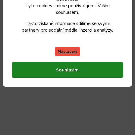
Skladem
Tyto cookies smíme používat jen s Vaším
1 099 Kč
souhlasem.
934 Kč
Takto získané informace sdílíme se svými
772 Kč bez DPH
partnery pro sociální média, inzerci a analýzy.
Do košíku
Nastavení
Souhlasím
Český výrobek