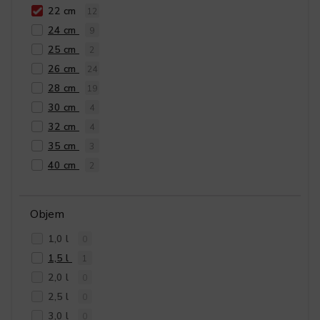
22 cm
12
24 cm
9
25 cm
2
26 cm
24
28 cm
19
30 cm
4
32 cm
4
35 cm
3
40 cm
2
Objem
1,0 l
0
1,5 l
1
2,0 l
0
2,5 l
0
3,0 l
0